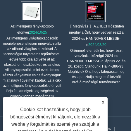
【 Meghívás 】 A ZHECHI őszintén
Az intelligens fénykapcsoló
meghívja Önt, hogy vegyen részt a
előnyei
2024/10/25
Az intelligens világításkapcsolók
2024-es HANNOVER MESSE-
megjelenése teljesen megváltoztatta
n
2024/03/20
az otthoni világítás kezelését. A
Örömmel jelentjük be, hogy részt
technológia folyamatos fejlődésével
veszünk a közelgő 2024-es
egyre több család vette át az
HANNOVER MESSE-n, április 22. és
okosotthoni eszközöket, és az okos
26. között. Standunk: Hall4-B86-93.
villanykapcsolók, mint ezek fontos
Meghívjuk Önt, hogy látogassa meg
részei kényelmük és hatékonyságuk
és tapasztalja meg első kézből
miatt nagy figyelmet kaptak. Ez a cikk
kiváló minőségű termékeinket.
az intelligens fénykapcsolók előnyeit
tárja fel, amelyek segítségével az
olvasók jobban megérthetik
értéküket a mindennapi életben.
X
Cookie-kat használunk, hogy jobb
böngészési élményt kínáljunk, elemezzük a
webhely forgalmát és személyre szabjuk a
Otthon
Rólunk
Termékek
Hír
Letöltés