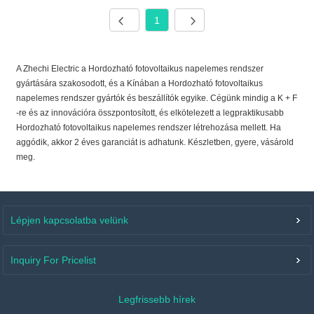
1
A Zhechi Electric a Hordozható fotovoltaikus napelemes rendszer
gyártására szakosodott, és a Kínában a Hordozható fotovoltaikus
napelemes rendszer gyártók és beszállítók egyike. Cégünk mindig a K + F
-re és az innovációra összpontosított, és elkötelezett a legpraktikusabb
Hordozható fotovoltaikus napelemes rendszer létrehozása mellett. Ha
aggódik, akkor 2 éves garanciát is adhatunk. Készletben, gyere, vásárold
meg.
Lépjen kapcsolatba velünk
Inquiry For Pricelist
Legfrissebb hírek