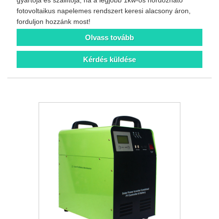
fotovoltaikus napelemes rendszert keresi alacsony áron,
forduljon hozzánk most!
Olvass tovább
Kérdés küldése