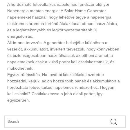
A hordozható fotovoltaikus napelemes rendszer előnyei
Napenergia mentes energia: A Solar Home Generator
napelemeket használ, hogy lehetővé tegye a napenergia
elektromos árammá történő átalakítását otthoni használatra,
ez a leghatékonyabb és legkörnyezetbarátabb új
energiaforrás.
All-in-one tervezés: A generátor belsejébe különösen a
vezérlőt, akkumulátort, invertert tervezzük, hogy könnyebben
és biztonságosabban használhassuk az otthoni áramot, a
napelemeknek csak a külső portot kell csatlakoztatniuk, és
működhetnek.
Egyszerű frissítés: Ha további készülékeket szeretne
hozzáadni, kérjük, adjon hozzá több panelt és akkumulátort a
hordozható fotovoltaikus napelemes rendszerhez. Hogyan
kell csinálni? Csatlakoztassa a jobb oldali portot, így
egyszerűen.