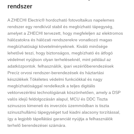
rendszer
A ZHECHI Electric® hordozható fotovoltaikus napelemes
rendszer egy rendkívül stabil és megbízható tápegység,
amelyet a ZHECHI tervezett, hogy megfeleljen az elektromos
hálózatokra és hálózati rendszerekre vonatkozó magas
megbízhatósági követelményeknek. Kiváló minősége
lehetővé teszi, hogy biztonságos, megbízható és átfogó
védelmet nyújtson olyan terheléseknél, mint például az
adatközpontok. felhasználók, ipari vezérlőberendezések
Precíz orvosi rendszer-berendezések és háztartási
készülékek Tökéletes védelmi funkciókkal és nagy
megbízhatósággal rendelkezik a teljes digitális
vektorvezérlési technológiának köszönhetően, amely a DSP
valós idejű feldolgozásán alapul, MCU és DDC Tiszta
szinuszos kimeneti és inverziós üzemmódban is tiszta
szinuszhullámú tápegységet tud kiadni alacsony torzítással,
így a legjobb tápellátási garanciát nyújtja a felhasználók
terhelő berendezései számára.