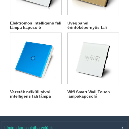
Elektromos intelligens fali
Üvegpanel
lámpa kapcsoló
érintőképernyős fali
lámpa kapcsoló
Vezeték nélküli távoli
Wifi Smart Wall Touch
intelligens fali lámpa
lámpakapcsoló
kapcsoló
Lépjen kapcsolatba velünk