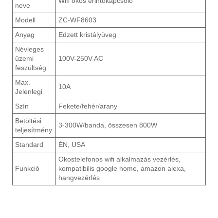
Wifi okos érintőkapcsoló
neve
Modell
ZC-WF8603
Anyag
Edzett kristályüveg
Névleges
üzemi
100V-250V AC
feszültség
Max.
10A
Jelenlegi
Szín
Fekete/fehér/arany
Betöltési
3-300W/banda, összesen 800W
teljesítmény
Standard
ÉN, USA
Okostelefonos wifi alkalmazás vezérlés,
Funkció
kompatibilis google home, amazon alexa,
hangvezérlés