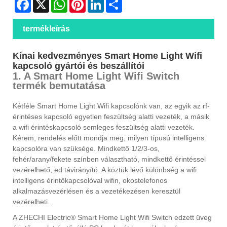
Facebook
X
WhatsApp
Pinterest
LinkedIn
Share
termékleírás
Kínai kedvezményes Smart Home Light Wifi
kapcsoló gyártói és beszállítói
1. A Smart Home Light Wifi Switch
termék bemutatása
Kétféle Smart Home Light Wifi kapcsolónk van, az egyik az rf-
érintéses kapcsoló egyetlen feszültség alatti vezeték, a másik
a wifi érintéskapcsoló semleges feszültség alatti vezeték.
Kérem, rendelés előtt mondja meg, milyen típusú intelligens
kapcsolóra van szüksége. Mindkettő 1/2/3-os,
fehér/arany/fekete színben választható, mindkettő érintéssel
vezérelhető, ed távirányító. A köztük lévő különbség a wifi
intelligens érintőkapcsolóval wifin, okostelefonos
alkalmazásvezérlésen és a vezetékezésen keresztül
vezérelheti.
A ZHECHI Electric® Smart Home Light Wifi Switch edzett üveg