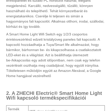
érintőpanelet és tűzálló PC hordozót használ, elegáns
megjelenésű. Karcálló, nedvességálló, tűzálló, könnyen
használható és telepíthető. Tehát környezetbarát és
energiatakarékos. Cserélje ki teljesen és simán a
hagyományos fali kapcsolót. Alkalmas otthoni, irodai, szállodai,
kórházi és így tovább.
A Smart Home Light Wifi Switch egy 1/2/3 csoportos
érintésvezérlésű edzett kristályüveg paneles fali kapcsoló. A
kapcsoló hozzáadhatja a Tuya/Smart life alkalmazást, hogy
bármikor, bárhonnan be- és kikapcsolhassa a csatlakoztatott
LED-eket és a világítást. Azt is beállíthatja ütemezett
be-/kikapcsolás egy adott időpontban, nem csak egy telefon
vezérlését oszthatja meg családjával, hogy együtt irányítsa.
Tökéletesen működjön együtt az Amazon Alexával, a Google
Home hangjával vezérelhető
2. A ZHECHI Electric® Smart Home Light
Wifi kapcsoló termékspecifikációi
Termék