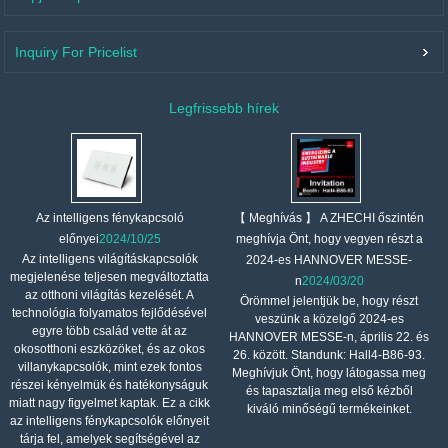
Inquiry For Pricelist
Legfrissebb hírek
【 Meghívás 】 A ZHECHI őszintén
Az intelligens fénykapcsoló
meghívja Önt, hogy vegyen részt a
előnyei
2024/10/25
Az intelligens világításkapcsolók
2024-es HANNOVER MESSE-
megjelenése teljesen megváltoztatta
n
2024/03/20
az otthoni világítás kezelését. A
Örömmel jelentjük be, hogy részt
technológia folyamatos fejlődésével
veszünk a közelgő 2024-es
egyre több család vette át az
HANNOVER MESSE-n, április 22. és
okosotthoni eszközöket, és az okos
26. között. Standunk: Hall4-B86-93.
villanykapcsolók, mint ezek fontos
Meghívjuk Önt, hogy látogassa meg
részei kényelmük és hatékonyságuk
és tapasztalja meg első kézből
miatt nagy figyelmet kaptak. Ez a cikk
kiváló minőségű termékeinket.
az intelligens fénykapcsolók előnyeit
tárja fel, amelyek segítségével az