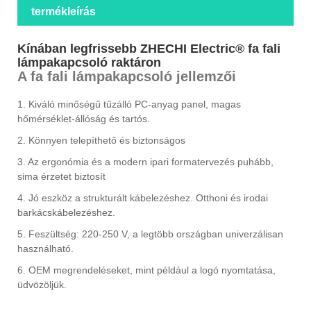
termékleírás
Kínában legfrissebb ZHECHI Electric® fa fali
lámpakapcsoló raktáron
A fa fali lámpakapcsoló jellemzői
1. Kiváló minőségű tűzálló PC-anyag panel, magas
hőmérséklet-állóság és tartós.
2. Könnyen telepíthető és biztonságos
3. Az ergonómia és a modern ipari formatervezés puhább,
sima érzetet biztosít
4. Jó eszköz a strukturált kábelezéshez. Otthoni és irodai
barkácskábelezéshez.
5. Feszültség: 220-250 V, a legtöbb országban univerzálisan
használható.
6. OEM megrendeléseket, mint például a logó nyomtatása,
üdvözöljük.