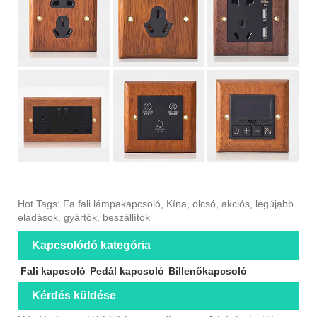
Hot Tags: Fa fali lámpakapcsoló, Kína, olcsó, akciós, legújabb
eladások, gyártók, beszállítók
Kapcsolódó kategória
Fali kapcsoló
Pedál kapcsoló
Billenőkapcsoló
Kérdés küldése