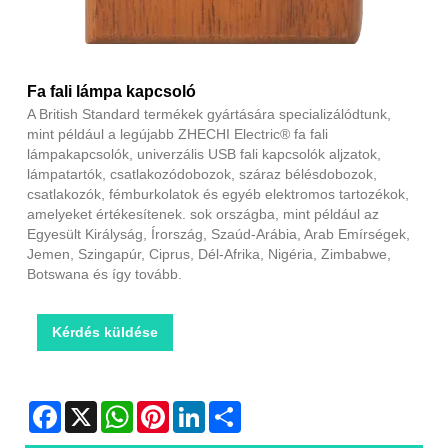
Fa fali lámpa kapcsoló
A British Standard termékek gyártására specializálódtunk,
mint például a legújabb ZHECHI Electric® fa fali
lámpakapcsolók, univerzális USB fali kapcsolók aljzatok,
lámpatartók, csatlakozódobozok, száraz bélésdobozok,
csatlakozók, fémburkolatok és egyéb elektromos tartozékok,
amelyeket értékesítenek. sok országba, mint például az
Egyesült Királyság, Írország, Szaúd-Arábia, Arab Emírségek,
Jemen, Szingapúr, Ciprus, Dél-Afrika, Nigéria, Zimbabwe,
Botswana és így tovább.
Kérdés küldése
Facebook
X
WhatsApp
Pinterest
LinkedIn
Share