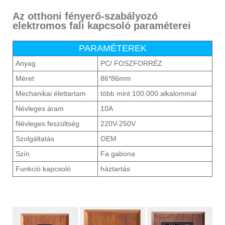
Az otthoni fényerő-szabályozó
elektromos fali kapcsoló paraméterei
PARAMÉTEREK
Anyag
PC/ FOSZFORRÉZ
Méret
86*86mm
Mechanikai élettartam
több mint 100.000 alkalommal
Névleges áram
10A
Névleges feszültség
220V-250V
Szolgáltatás
OEM
Szín
Fa gabona
Funkció kapcsoló
háztartás