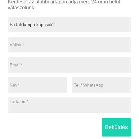
Kérdését az alábbi űrlapon adja meg. 24 órán belül
válaszolunk.
Beküldés