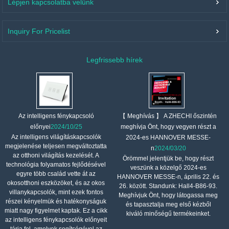
Lépjen kapcsolatba velünk
Inquiry For Pricelist
Legfrissebb hírek
【 Meghívás 】 A ZHECHI őszintén
Az intelligens fénykapcsoló
meghívja Önt, hogy vegyen részt a
előnyei
2024/10/25
Az intelligens világításkapcsolók
2024-es HANNOVER MESSE-
megjelenése teljesen megváltoztatta
n
2024/03/20
az otthoni világítás kezelését. A
Örömmel jelentjük be, hogy részt
technológia folyamatos fejlődésével
veszünk a közelgő 2024-es
egyre több család vette át az
HANNOVER MESSE-n, április 22. és
okosotthoni eszközöket, és az okos
26. között. Standunk: Hall4-B86-93.
villanykapcsolók, mint ezek fontos
Meghívjuk Önt, hogy látogassa meg
részei kényelmük és hatékonyságuk
és tapasztalja meg első kézből
miatt nagy figyelmet kaptak. Ez a cikk
kiváló minőségű termékeinket.
az intelligens fénykapcsolók előnyeit